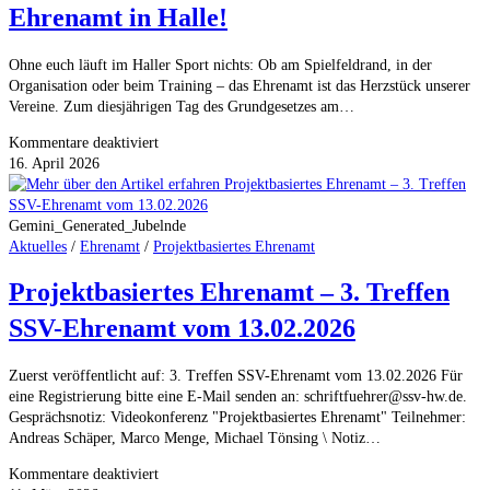
Ehrenamt in Halle!
Ohne euch läuft im Haller Sport nichts: Ob am Spielfeldrand, in der
Organisation oder beim Training – das Ehrenamt ist das Herzstück unserer
Vereine. Zum diesjährigen Tag des Grundgesetzes am…
für
Kommentare deaktiviert
Gesucht:
16. April 2026
Eure
Gesichter
für
Gemini_Generated_Jubelnde
das
Aktuelles
/
Ehrenamt
/
Projektbasiertes Ehrenamt
Ehrenamt
Projektbasiertes Ehrenamt – 3. Treffen
in Halle!
SSV-Ehrenamt vom 13.02.2026
Zuerst veröffentlicht auf: 3. Treffen SSV-Ehrenamt vom 13.02.2026 Für
eine Registrierung bitte eine E-Mail senden an: schriftfuehrer@ssv-hw.de.
Gesprächsnotiz: Videokonferenz "Projektbasiertes Ehrenamt" Teilnehmer:
Andreas Schäper, Marco Menge, Michael Tönsing \ Notiz…
für
Kommentare deaktiviert