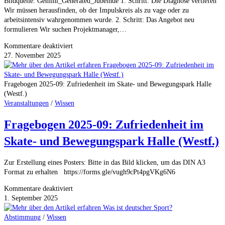
Bildquelle: Gemini_Generated_Jubelnde 1. Schritt: Die Diagnose vertiefen
16.01.2026
Wir müssen herausfinden, ob der Impulskreis als zu vage oder zu
arbeitsintensiv wahrgenommen wurde. 2. Schritt: Das Angebot neu
formulieren Wir suchen Projektmanager,…
für
Kommentare deaktiviert
Projektbasiertes
27. November 2025
Ehrenamt
–
So
Fragebogen 2025-09: Zufriedenheit im Skate- und Bewegungspark Halle
geht’s!
(Westf.)
Veranstaltungen
/
Wissen
Fragebogen 2025-09: Zufriedenheit im
Skate- und Bewegungspark Halle (Westf.)
Zur Erstellung eines Posters: Bitte in das Bild klicken, um das DIN A3
Format zu erhalten https://forms.gle/vugh9cPt4pgVKg6N6
für
Kommentare deaktiviert
Fragebogen
1. September 2025
2025-
09:
Abstimmung
/
Wissen