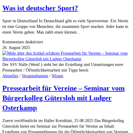
Zufriedenheit
Was ist deutscher Sport?
im
Skate-
und
Sport in Deutschland In Deutschland gibt es viele Sportvereine. Ein Verein
Bewegungspark
ist eine Gruppe von Menschen, die zusammen Sport machen. Jeder kann in
Halle
einen Verein gehen. Man zahlt einen kleinen…
(Westf.)
für
Kommentare deaktiviert
Was
26. August 2025
ist
deutscher
Sport?
Der SSV Halle (Westf.) steht bei der Erstellung und Umsetzungen eurer
Pressearbeit / Öffentlichkeitsarbeit mit Tipps bereit
Aktuelles
/
Veranstaltungen
/
Wissen
Pressearbeit für Vereine – Seminar vom
Bürgerkolleg Gütersloh mit Ludger
Osterkamp
Zuerst veröffentlicht im Haller Kreisblatt, 25.08.2025 Das Bürgerkolleg
Gütersloh bietet ein Seminar zur Pressearbeit für Vereine an Inhalt:
Erstellung von Pressemeldungen für die Öffentlichkeitsarbeit von Vereinen.