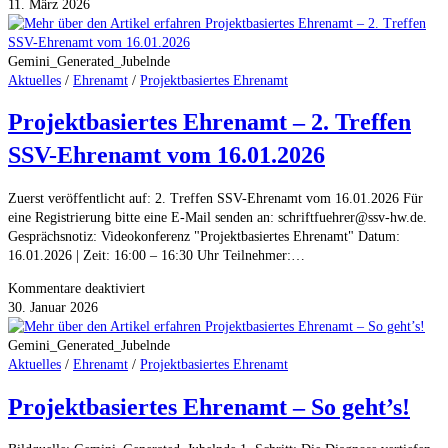
Projektbasiertes
11. März 2026
Ehrenamt
–
3.
Gemini_Generated_Jubelnde
Treffen
Aktuelles
/
Ehrenamt
/
Projektbasiertes Ehrenamt
SSV-
Projektbasiertes Ehrenamt – 2. Treffen
Ehrenamt
vom
SSV-Ehrenamt vom 16.01.2026
13.02.2026
Zuerst veröffentlicht auf: 2. Treffen SSV-Ehrenamt vom 16.01.2026 Für
eine Registrierung bitte eine E-Mail senden an: schriftfuehrer@ssv-hw.de.
Gesprächsnotiz: Videokonferenz "Projektbasiertes Ehrenamt" Datum:
16.01.2026 | Zeit: 16:00 – 16:30 Uhr Teilnehmer:…
für
Kommentare deaktiviert
Projektbasiertes
30. Januar 2026
Ehrenamt
–
Gemini_Generated_Jubelnde
2.
Aktuelles
/
Ehrenamt
/
Projektbasiertes Ehrenamt
Treffen
Projektbasiertes Ehrenamt – So geht’s!
SSV-
Ehrenamt
vom