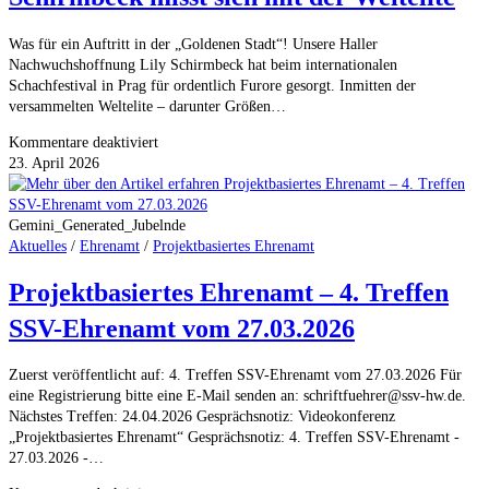
Was für ein Auftritt in der „Goldenen Stadt“! Unsere Haller
Nachwuchshoffnung Lily Schirmbeck hat beim internationalen
Schachfestival in Prag für ordentlich Furore gesorgt. Inmitten der
versammelten Weltelite – darunter Größen…
für
Kommentare deaktiviert
Schach-
23. April 2026
Glanzlicht
in
Prag:
Gemini_Generated_Jubelnde
Lily
Aktuelles
/
Ehrenamt
/
Projektbasiertes Ehrenamt
Schirmbeck
Projektbasiertes Ehrenamt – 4. Treffen
misst
sich
SSV-Ehrenamt vom 27.03.2026
mit
der
Weltelite
Zuerst veröffentlicht auf: 4. Treffen SSV-Ehrenamt vom 27.03.2026 Für
eine Registrierung bitte eine E‑Mail senden an: schriftfuehrer@ssv-hw.de.
Nächstes Treffen: 24.04.2026 Gesprächsnotiz: Videokonferenz
„Projektbasiertes Ehrenamt“ Gesprächsnotiz: 4. Treffen SSV-Ehrenamt -
27.03.2026 -…