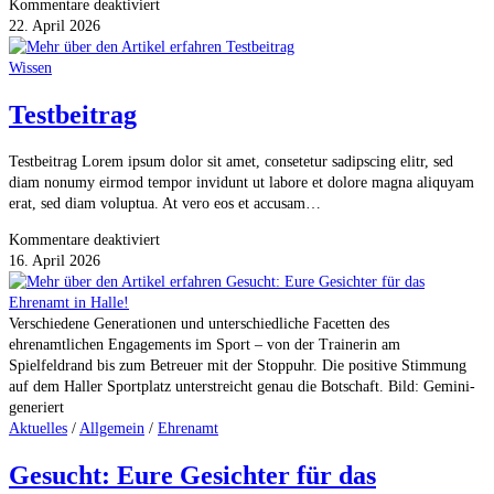
für
Kommentare deaktiviert
Projektbasiertes
22. April 2026
Ehrenamt
–
Wissen
4.
Testbeitrag
Treffen
SSV-
Ehrenamt
Testbeitrag Lorem ipsum dolor sit amet, consetetur sadipscing elitr, sed
vom
diam nonumy eirmod tempor invidunt ut labore et dolore magna aliquyam
27.03.2026
erat, sed diam voluptua. At vero eos et accusam…
für
Kommentare deaktiviert
Testbeitrag
16. April 2026
Verschiedene Generationen und unterschiedliche Facetten des
ehrenamtlichen Engagements im Sport – von der Trainerin am
Spielfeldrand bis zum Betreuer mit der Stoppuhr. Die positive Stimmung
auf dem Haller Sportplatz unterstreicht genau die Botschaft. Bild: Gemini-
generiert
Aktuelles
/
Allgemein
/
Ehrenamt
Gesucht: Eure Gesichter für das