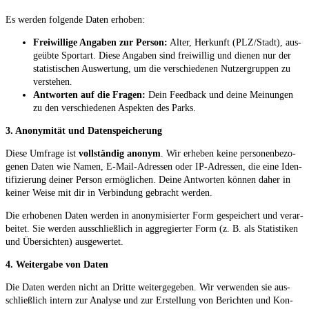
Es wer­den fol­gen­de Daten erhoben:
Frei­wil­li­ge Anga­ben zur Per­son:
Alter, Her­kunft (PLZ/Stadt), aus­
ge­üb­te Sport­art. Die­se Anga­ben sind frei­wil­lig und die­nen nur der
sta­tis­ti­schen Aus­wer­tung, um die ver­schie­de­nen Nut­zer­grup­pen zu
verstehen.
Ant­wor­ten auf die Fra­gen:
Dein Feed­back und dei­ne Mei­nun­gen
zu den ver­schie­de­nen Aspek­ten des Parks.
3. Anony­mi­tät und Datenspeicherung
Die­se Umfra­ge ist
voll­stän­dig anonym
. Wir erhe­ben kei­ne per­so­nen­be­zo­
ge­nen Daten wie Namen, E‑Mail-Adres­sen oder IP-Adres­sen, die eine Iden­
ti­fi­zie­rung dei­ner Per­son ermög­li­chen. Dei­ne Ant­wor­ten kön­nen daher in
kei­ner Wei­se mit dir in Ver­bin­dung gebracht werden.
Die erho­be­nen Daten wer­den in anony­mi­sier­ter Form gespei­chert und ver­ar­
bei­tet. Sie wer­den aus­schließ­lich in agg­re­gier­ter Form (z. B. als Sta­tis­ti­ken
und Über­sich­ten) ausgewertet.
4. Wei­ter­ga­be von Daten
Die Daten wer­den nicht an Drit­te wei­ter­ge­ge­ben. Wir ver­wen­den sie aus­
schließ­lich intern zur Ana­ly­se und zur Erstel­lung von Berich­ten und Kon­