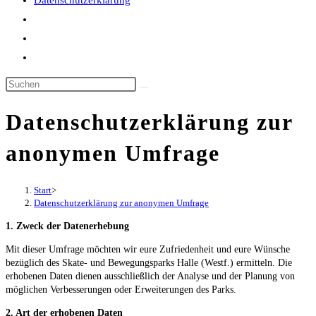
Datenschutzerklärung
Website-
Suche
umschalten
Datenschutzerklärung zur
anonymen Umfrage
Start
>
Datenschutzerklärung zur anonymen Umfrage
1. Zweck der Datenerhebung
Mit die­ser Umfra­ge möch­ten wir eure Zufrie­den­heit und eure Wün­sche
bezüg­lich des Skate- und Bewe­gungs­parks Hal­le (Westf.) ermit­teln. Die
erho­be­nen Daten die­nen aus­schließ­lich der Ana­ly­se und der Pla­nung von
mög­li­chen Ver­bes­se­run­gen oder Erwei­te­run­gen des Parks.
2. Art der erho­be­nen Daten