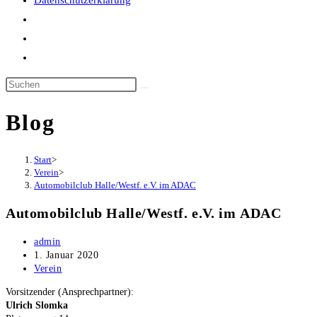
Datenschutzerklärung
Website-
Suche
umschalten
Blog
Start
>
Verein
>
Automobilclub Halle/Westf. e.V. im ADAC
Automobilclub Halle/Westf. e.V. im ADAC
Beitrags-
admin
Autor:
Beitrag
1. Januar 2020
veröffentlicht:
Beitrags-
Verein
Kategorie:
Vor­sit­zen­der (Ansprech­part­ner):
Ulrich Slom­ka