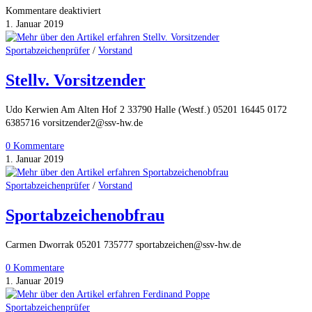
für
Kommentare deaktiviert
Karin
1. Januar 2019
Kerwien-
Lütjerath
Sportabzeichenprüfer
/
Vorstand
Stellv. Vorsitzender
Udo Kerwien Am Alten Hof 2 33790 Halle (Westf.) 05201 16445 0172
6385716 vorsitzender2@ssv-hw.de
0 Kommentare
1. Januar 2019
Sportabzeichenprüfer
/
Vorstand
Sportabzeichenobfrau
Carmen Dworrak 05201 735777 sportabzeichen@ssv-hw.de
0 Kommentare
1. Januar 2019
Sportabzeichenprüfer