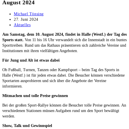
August 2024
Beitrags-
Michael Tönsing
Autor:
Beitrag
27. Juni 2024
veröffentlicht:
Beitrags-
Aktuelles
Kategorie:
Am Sams­tag, dem 10. August 2024, fin­det in Hal­le (Westf.) der Tag des
Sports statt.
Von 11 bis 16 Uhr ver­wan­delt sich die Innen­stadt in ein bun­tes
Sport­trei­ben. Rund um das Rat­haus prä­sen­tie­ren sich zahl­rei­che Ver­ei­ne und
Insti­tu­tio­nen mit ihren viel­fäl­ti­gen Angeboten.
Für Jung und Alt ist etwas dabei
Ob Fuß­ball, Tur­nen, Tan­zen oder Kampf­sport – beim Tag des Sports in
Hal­le (Westf.) ist für jeden etwas dabei. Die Besu­cher kön­nen ver­schie­de­ne
Sport­ar­ten aus­pro­bie­ren und sich über die Ange­bo­te der Ver­ei­ne
informieren.
Mit­ma­chen und tol­le Prei­se gewinnen
Bei der gro­ßen Sport-Ral­lye kön­nen die Besu­cher tol­le Prei­se gewin­nen. An
ver­schie­de­nen Sta­tio­nen müs­sen Auf­ga­ben rund um den Sport bewäl­tigt
werden.
Show, Talk und Gewinnspiel