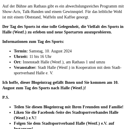
Auf der Büh­ne am Rat­haus gibt es ein abwechs­lungs­rei­ches Pro­gramm mit
Show-Acts, Talk-Run­den und einem Gewinn­spiel. Für das leib­li­che Wohl
ist mit einem Obst­stand, Waf­feln und Kaf­fee gesorgt.
Der Tag des Sports ist eine tol­le Gele­gen­heit, die Viel­falt des Sports in
Hal­le (Westf.) zu erle­ben und neue Sport­ar­ten auszuprobieren.
Infor­ma­tio­nen zum Tag des Sports:
Ter­min:
Sams­tag, 10. August 2024
Uhr­zeit:
11 bis 16 Uhr
Ort:
Innen­stadt Hal­le (Westf.), am Rat­haus 1 und umzu
Ver­an­stal­ter:
Stadt Hal­le (Westf.) in Koope­ra­ti­on mit dem Stadt­
sport­ver­band Hal­le e. V.
Ich hof­fe, die­ser Blog­ein­trag gefällt Ihnen und Sie kom­men am 10.
August zum Tag des Sports nach Hal­le (Westf.)!
P.S.
Tei­len Sie die­sen Blog­ein­trag mit Ihren Freun­den und Familie!
Liken Sie die Face­book-Sei­te des Stadt­sport­ver­ban­des Hal­le
(Westf.) e.V.!
Fol­gen Sie dem Stadt­sport­ver­band Hal­le (Westf.) e.V. auf
Instagram!