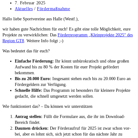
Autor:
Beitrag
7. Februar 2025
veröffentlicht:
Beitrags-
Aktuelles
/
Fördermaßnahme
Kategorie:
Hal­lo lie­be Sport­ver­ei­ne aus Hal­le (Westf.),
wir haben gute Nach­rich­ten für euch! Es gibt eine tol­le Mög­lich­keit, eure
Pro­jek­te zu ver­wirk­li­chen: Das
För­der­pro­gramm „Klein­pro­jek­te 2025“ des
Regi­on GT8
. Wei­te­re Info folgt ;-)
Was bedeu­tet das für euch?
Ein­fa­che För­de­rung:
Ihr könnt unbü­ro­kra­tisch und ohne gro­ßen
Auf­wand bis zu 80 % der Kos­ten für euer Pro­jekt geför­dert
bekommen.
Bis zu 20.000 Euro:
Ins­ge­samt ste­hen euch bis zu 20.000 Euro an
För­der­gel­dern zur Verfügung.
Schnel­le Hil­fe:
Das Pro­gramm ist beson­ders für klei­ne­re Pro­jek­te
gedacht, die schnell umge­setzt wer­den sollen.
Wie funk­tio­niert das? – Da kön­nen wir unterstützen
Antrag stel­len:
Füllt die For­mu­la­re aus, die ihr im Down­load-
Bereich findet.
Dau­men drü­cken:
Der För­der­auf­ruf für 2025 ist zwar schon vor­
bei, aber es lohnt sich, sich jetzt schon für das nächs­te Jahr zu