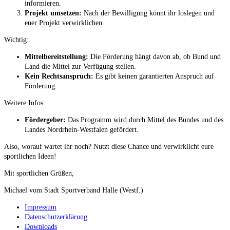
informieren.
Pro­jekt umset­zen:
Nach der Bewil­li­gung könnt ihr los­le­gen und
euer Pro­jekt verwirklichen.
Wich­tig:
Mit­tel­be­reit­stel­lung:
Die För­de­rung hängt davon ab, ob Bund und
Land die Mit­tel zur Ver­fü­gung stellen.
Kein Rechts­an­spruch:
Es gibt kei­nen garan­tier­ten Anspruch auf
Förderung.
Wei­te­re Infos:
För­der­ge­ber:
Das Pro­gramm wird durch Mit­tel des Bun­des und des
Lan­des Nord­rhein-West­fa­len gefördert.
Also, wor­auf war­tet ihr noch? Nutzt die­se Chan­ce und ver­wirk­licht eure
sport­li­chen Ideen!
Mit sport­li­chen Grüßen,
Micha­el vom Stadt Sport­ver­band Hal­le (Westf.)
Impressum
Datenschutzerklärung
Downloads