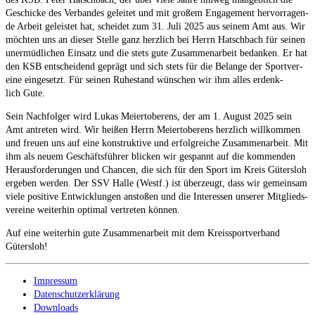
Geschi­cke des Ver­ban­des gelei­tet und mit gro­ßem Enga­ge­ment her­vor­ra­gen­
de Arbeit geleis­tet hat, schei­det zum 31. Juli 2025 aus sei­nem Amt aus. Wir
möch­ten uns an die­ser Stel­le ganz herz­lich bei Herrn Hatsch­bach für sei­nen
uner­müd­li­chen Ein­satz und die stets gute Zusam­men­ar­beit bedan­ken. Er hat
den KSB ent­schei­dend geprägt und sich stets für die Belan­ge der Sport­ver­
ei­ne ein­ge­setzt. Für sei­nen Ruhe­stand wün­schen wir ihm alles erdenk­
lich Gute.
Sein Nach­fol­ger wird Lukas Mei­er­to­be­r­ens, der am 1. August 2025 sein
Amt antre­ten wird. Wir hei­ßen Herrn Mei­er­to­be­r­ens herz­lich will­kom­men
und freu­en uns auf eine kon­struk­ti­ve und erfolg­rei­che Zusam­men­ar­beit. Mit
ihm als neu­em Geschäfts­füh­rer bli­cken wir gespannt auf die kom­men­den
Her­aus­for­de­run­gen und Chan­cen, die sich für den Sport im Kreis Güters­loh
erge­ben wer­den. Der SSV Hal­le (Westf.) ist über­zeugt, dass wir gemein­sam
vie­le posi­ti­ve Ent­wick­lun­gen ansto­ßen und die Inter­es­sen unse­rer Mit­glieds­
ver­ei­ne wei­ter­hin opti­mal ver­tre­ten können.
Auf eine wei­ter­hin gute Zusam­men­ar­beit mit dem Kreis­sport­ver­band
Gütersloh!
Impressum
Datenschutzerklärung
Downloads