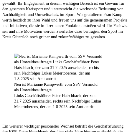
gewählt. Ihr Enga­ge­ment in die­sem wich­ti­gen Bereich ist ein Gewinn für
den gesam­ten Kreis­sport und unter­streicht die wach­sen­de Bedeu­tung von
Nach­hal­tig­keit und Umwelt­schutz im Sport. Wir gra­tu­lie­ren Frau Kamp­
werth herz­lich zu ihrer Wahl und freu­en uns auf die gemein­sa­men Pro­jek­te
und Initia­ti­ven, die sie in ihrer neu­en Funk­ti­on ansto­ßen wird. Ihr Fach­wis­
sen und ihre Moti­va­ti­on wer­den zwei­fel­los dazu bei­tra­gen, den Sport im
Kreis Güters­loh noch grü­ner und zukunfts­fä­hi­ger zu gestalten.
Neu ist Mari­an­ne Kamp­werth vom SSV Vers­mold
als Umwelt­be­auf­trag­te.
Links Geschäfts­füh­rer Peter Hatsch­bach, der zum
31.7.2025 aus­schei­det, rechts sein Nach­fol­ger Lukas
Mei­er­to­be­r­ens, der am 1.8.2025 sein Amt antritt.
Ein wei­te­rer wich­ti­ger per­so­nel­ler Wech­sel betrifft die Geschäfts­füh­rung
des KSB. Peter Hatsch­bach, der über vie­le Jah­re hin­weg maß­geb­lich die