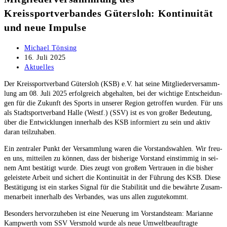
Kreissportverbandes Gütersloh: Kontinuität
und neue Impulse
Beitrags-
Michael Tönsing
Autor:
Beitrag
16. Juli 2025
veröffentlicht:
Beitrags-
Aktuelles
Kategorie:
Der Kreis­sport­ver­band Güters­loh (KSB) e.V. hat sei­ne Mit­glie­der­ver­samm­
lung am 08. Juli 2025 erfolg­reich abge­hal­ten, bei der wich­ti­ge Ent­schei­dun­
gen für die Zukunft des Sports in unse­rer Regi­on getrof­fen wur­den. Für uns
als Stadt­sport­ver­band Hal­le (Westf.) (SSV) ist es von gro­ßer Bedeu­tung,
über die Ent­wick­lun­gen inner­halb des KSB infor­miert zu sein und aktiv
dar­an teilzuhaben.
Ein zen­tra­ler Punkt der Ver­samm­lung waren die Vor­stands­wah­len. Wir freu­
en uns, mit­tei­len zu kön­nen, dass der bis­he­ri­ge Vor­stand ein­stim­mig in sei­
nem Amt bestä­tigt wur­de. Dies zeugt von gro­ßem Ver­trau­en in die bis­her
geleis­te­te Arbeit und sichert die Kon­ti­nui­tät in der Füh­rung des KSB. Die­se
Bestä­ti­gung ist ein star­kes Signal für die Sta­bi­li­tät und die bewähr­te Zusam­
men­ar­beit inner­halb des Ver­ban­des, was uns allen zugutekommt.
Beson­ders her­vor­zu­he­ben ist eine Neue­rung im Vor­stands­team: Mari­an­ne
Kamp­werth vom SSV Vers­mold wur­de als neue Umwelt­be­auf­trag­te