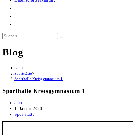
Datenschutzerklärung
Website-
Suche
umschalten
Blog
Start
>
Sportstätte
>
Sporthalle Kreisgymnasium 1
Sporthalle Kreisgymnasium 1
Beitrags-
admin
Autor:
Beitrag
1. Januar 2020
veröffentlicht:
Beitrags-
Sportstätte
Kategorie: