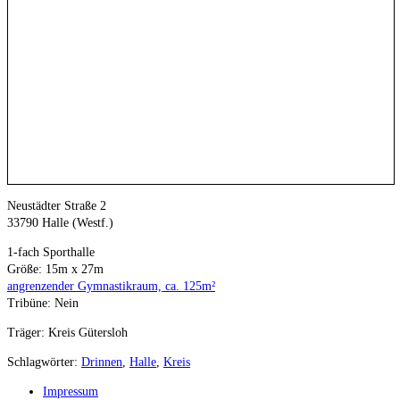
Neu­städ­ter Stra­ße 2
33790 Hal­le (Westf.)
1‑fach Sport­hal­le
Grö­ße: 15m x 27m
angren­zen­der Gym­nas­tik­raum, ca. 125m²
Tri­bü­ne: Nein
Trä­ger: Kreis Gütersloh
Schlagwörter
:
Drinnen
,
Halle
,
Kreis
Impressum