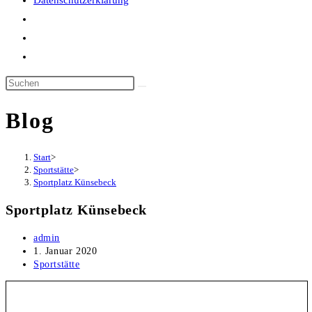
Datenschutzerklärung
Website-
Suche
umschalten
Blog
Start
>
Sportstätte
>
Sportplatz Künsebeck
Sportplatz Künsebeck
Beitrags-
admin
Autor:
Beitrag
1. Januar 2020
veröffentlicht:
Beitrags-
Sportstätte
Kategorie: