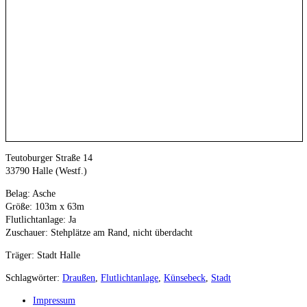
Teu­to­bur­ger Stra­ße 14
33790 Hal­le (Westf.)
Belag: Asche
Grö­ße: 103m x 63m
Flut­licht­an­la­ge
: Ja
Zuschau­er
:
Steh­plät­ze am Rand
, nicht überdacht
Trä­ger: Stadt Halle
Schlagwörter
:
Draußen
,
Flutlichtanlage
,
Künsebeck
,
Stadt
Impressum