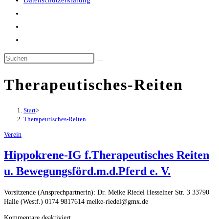
Datenschutzerklärung
Website-
Suche
umschalten
Therapeutisches-Reiten
Start
>
Therapeutisches-Reiten
Verein
Hippokrene-IG f.Therapeutisches Reiten
u. Bewegungsförd.m.d.Pferd e. V.
Vorsitzende (Ansprechpartnerin): Dr. Meike Riedel Hesselner Str. 3 33790
Halle (Westf.) 0174 9817614 meike-riedel@gmx.de
für
Kommentare deaktiviert