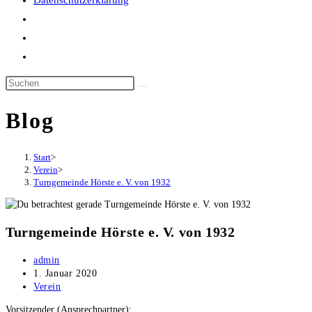
Datenschutzerklärung
Website-
Suche
umschalten
Blog
Start
>
Verein
>
Turngemeinde Hörste e. V. von 1932
Turngemeinde Hörste e. V. von 1932
Beitrags-
admin
Autor:
Beitrag
1. Januar 2020
veröffentlicht:
Beitrags-
Verein
Kategorie:
Vor­sit­zen­der (Ansprech­part­ner):